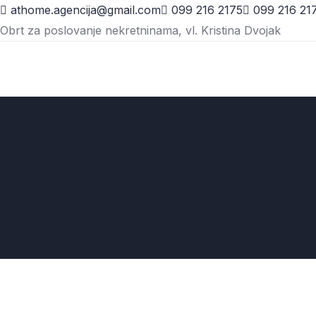
athome.agencija@gmail.com
099 216 2175
099 216 21
Obrt za poslovanje nekretninama, vl. Kristina Dvojak