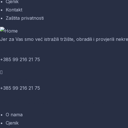
Cjenik
Kontakt
Zaštita privatnosti
Jer za Vas smo već istražili tržište, obradili i provjerili nekr
Nazovite nas
+385 99 216 21 75
Pišite nam
+385 99 216 21 75
Istražite dodatne informacije
O nama
Cjenik