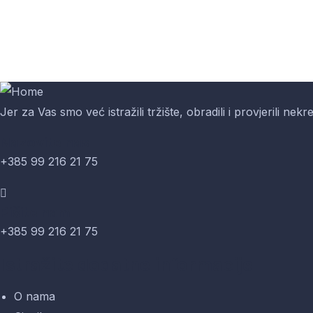
Jer za Vas smo već istražili tržište, obradili i provjerili nekr
Nazovite nas
+385 99 216 21 75
Pišite nam
+385 99 216 21 75
Istražite dodatne informacije
O nama