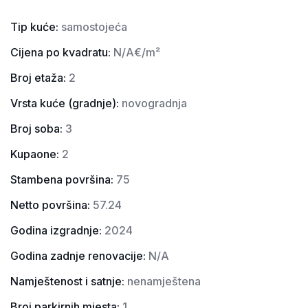
Tip kuće:
samostojeća
Cijena po kvadratu:
N/A
Broj etaža:
2
Vrsta kuće (gradnje):
novogradnja
Broj soba:
3
Kupaone:
2
Stambena površina:
75
Netto površina:
57.24
Godina izgradnje:
2024
Godina zadnje renovacije:
N/A
Namještenost i satnje:
nenamještena
Broj parkirnih mjesta:
1