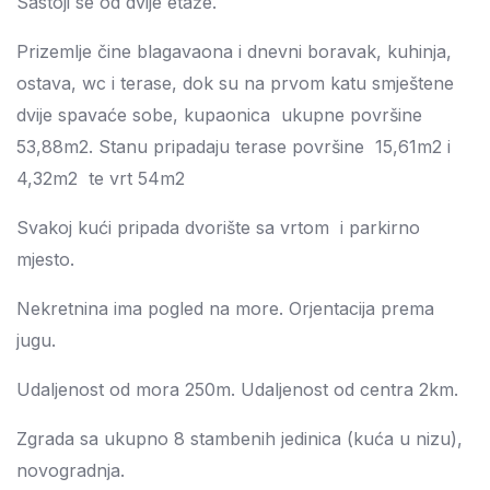
Sastoji se od dvije etaže.
Prizemlje čine blagavaona i dnevni boravak, kuhinja,
ostava, wc i terase, dok su na prvom katu smještene
dvije spavaće sobe, kupaonica ukupne površine
53,88m2. Stanu pripadaju terase površine 15,61m2 i
4,32m2 te vrt 54m2
Svakoj kući pripada dvorište sa vrtom i parkirno
mjesto.
Nekretnina ima pogled na more. Orjentacija prema
jugu.
Udaljenost od mora 250m. Udaljenost od centra 2km.
Zgrada sa ukupno 8 stambenih jedinica (kuća u nizu),
novogradnja.