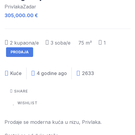
Privlaka
Zadar
305,000.00 €
2
kupaona/e
3
soba/e
75 m²
1
PRODAJA
Kuće
4 godine ago
2633
SHARE
WISHLIST
Prodaje se moderna kuća u nizu, Privlaka.