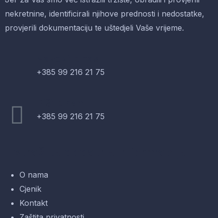
nekretnine, identificirali njihove prednosti i nedostatke,
provjerili dokumentaciju te uštedjeli Vaše vrijeme.
Nazovite nas
+385 99 216 21 75
Pišite nam
+385 99 216 21 75
Istražite dodatne informacije
O nama
Cjenik
Kontakt
Zaštita privatnosti