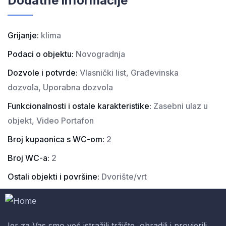
Dodatne informacije
Grijanje:
klima
Podaci o objektu:
Novogradnja
Dozvole i potvrde:
Vlasnički list, Građevinska
dozvola, Uporabna dozvola
Funkcionalnosti i ostale karakteristike:
Zasebni ulaz u
objekt, Video Portafon
Broj kupaonica s WC-om:
2
Broj WC-a:
2
Ostali objekti i površine:
Dvorište/vrt
Jer za Vas smo već istražili tržište, obradili i provjerili