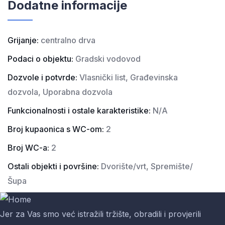
Dodatne informacije
Grijanje:
centralno drva
Podaci o objektu:
Gradski vodovod
Dozvole i potvrde:
Vlasnički list, Građevinska
dozvola, Uporabna dozvola
Funkcionalnosti i ostale karakteristike:
N/A
Broj kupaonica s WC-om:
2
Broj WC-a:
2
Ostali objekti i površine:
Dvorište/vrt, Spremište/
Šupa
Jer za Vas smo već istražili tržište, obradili i provjerili