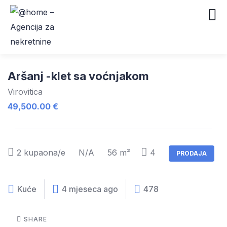
Aršanj -klet sa voćnjakom
Virovitica
49,500.00 €
2
kupaona/e
N/A
56 m²
4
PRODAJA
Kuće
4 mjeseca ago
478
SHARE