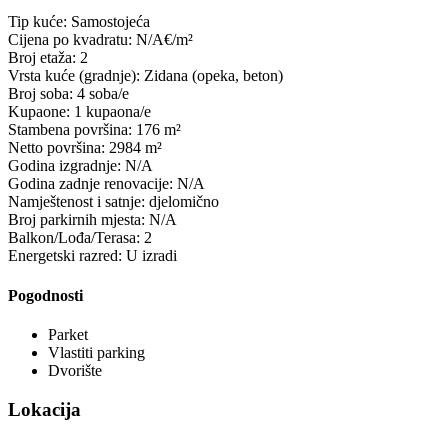
Tip kuće:
Samostojeća
Cijena po kvadratu:
N/A
Broj etaža:
2
Vrsta kuće (gradnje):
Zidana (opeka, beton)
Broj soba:
4
soba/e
Kupaone:
1
kupaona/e
Stambena površina:
176
m²
Netto površina:
2984
m²
Godina izgradnje:
N/A
Godina zadnje renovacije:
N/A
Namještenost i satnje:
djelomično
Broj parkirnih mjesta:
N/A
Balkon/Lođa/Terasa:
2
Energetski razred:
U izradi
Pogodnosti
Parket
Vlastiti parking
Dvorište
Lokacija