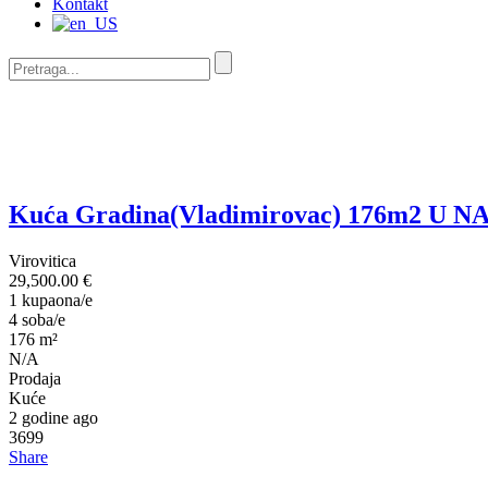
Kontakt
Kuća Gradina(Vladimirovac) 176m2 U NAJM
Virovitica
29,500.00 €
1
kupaona/e
4
soba/e
176 m²
N/A
Prodaja
Kuće
2 godine ago
3699
Share