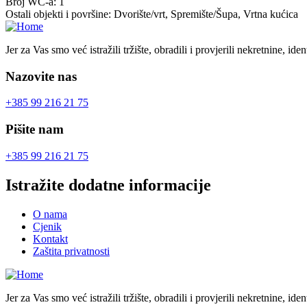
Broj WC-a:
1
Ostali objekti i površine:
Dvorište/vrt, Spremište/Šupa, Vrtna kućica
Jer za Vas smo već istražili tržište, obradili i provjerili nekretnine, id
Nazovite nas
+385 99 216 21 75
Pišite nam
+385 99 216 21 75
Istražite dodatne informacije
O nama
Cjenik
Kontakt
Zaštita privatnosti
Jer za Vas smo već istražili tržište, obradili i provjerili nekretnine, id