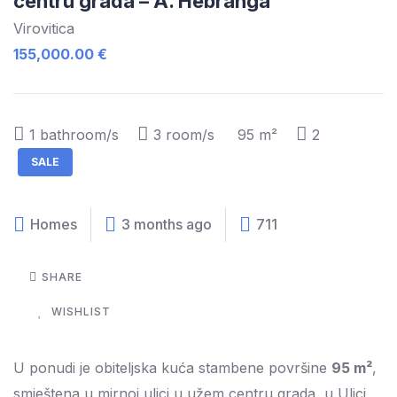
centru grada – A. Hebranga
Virovitica
155,000.00 €
1
bathroom/s
3
room/s
95 m²
2
SALE
Homes
3 months ago
711
SHARE
WISHLIST
U ponudi je obiteljska kuća stambene površine
95 m²
,
smještena u mirnoj ulici u užem centru grada, u Ulici