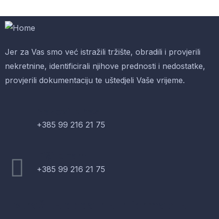
Jer za Vas smo već istražili tržište, obradili i provjerili
-9%
nekretnine, identificirali njihove prednosti i nedostatke,
provjerili dokumentaciju te uštedjeli Vaše vrijeme.
$
550.00
$
500.00
Malachite Carnaby Mug
Nazovite nas
+385 99 216 21 75
Pišite nam
+385 99 216 21 75
Istražite dodatne informacije