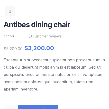
Antibes dining chair
(
0
customer reviews)
0
5
0
out
$
3,200.00
$
5,200.00
of
based
on
Excepteur sint occaecat cupidatat non proident sunt in
customer
culpa qui deserunt mollit anim id est laborum. Sed ut
ratings
perspiciatis unde omnis iste natus error sit voluptatem
accusantium doloremque laudantium, totam rem
aperiam inventore.