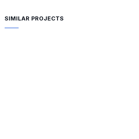
SIMILAR PROJECTS
-18%
$
850.00
$
700.00
Rar Rocking Arm chair
-14%
$
800.00
$
690.00
Form Rocking Chair