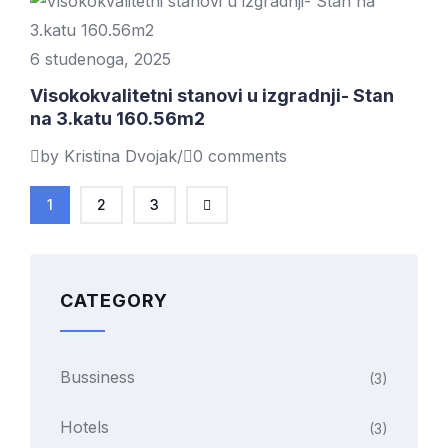
6 studenoga, 2025
Visokokvalitetni stanovi u izgradnji- Stan
na 3.katu 160.56m2
by Kristina Dvojak
/
0 comments
1
2
3
CATEGORY
Bussiness
(3)
Hotels
(3)